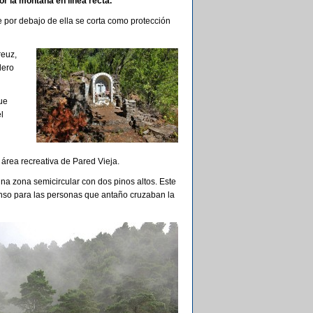
or la montaña en línea recta.
e por debajo de ella se corta como protección
reuz,
dero
ue
l
área recreativa de Pared Vieja.
una zona semicircular con dos pinos altos. Este
nso para las personas que antaño cruzaban la