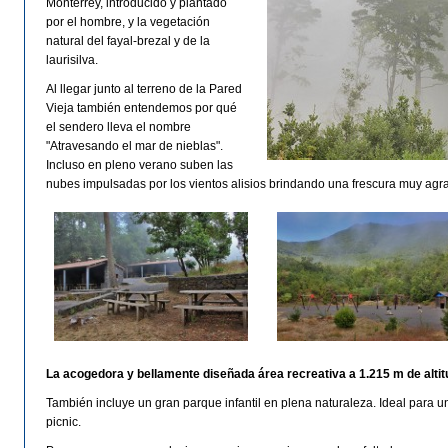
Monterrey, introducido y plantado
por el hombre, y la vegetación
natural del fayal-brezal y de la
laurisilva.
Al llegar junto al terreno de la Pared
Vieja también entendemos por qué
el sendero lleva el nombre
"Atravesando el mar de nieblas".
Incluso en pleno verano suben las
nubes impulsadas por los vientos alisios brindando una frescura muy agr
La acogedora y bellamente diseñada área recreativa a 1.215 m de altit
También incluye un gran parque infantil en plena naturaleza. Ideal para u
picnic.