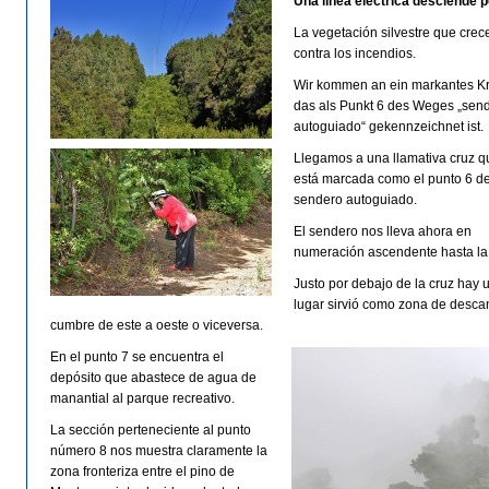
Una línea eléctrica desciende p
La vegetación silvestre que crec
contra los incendios.
Wir kommen an ein markantes K
das als Punkt 6 des Weges „sen
autoguiado“ gekennzeichnet ist.
Llegamos a una llamativa cruz q
está marcada como el punto 6 de
sendero autoguiado.
El sendero nos lleva ahora en
numeración ascendente hasta la 
Justo por debajo de la cruz hay 
lugar sirvió como zona de desca
cumbre de este a oeste o viceversa.
En el punto 7 se encuentra el
depósito que abastece de agua de
manantial al parque recreativo.
La sección perteneciente al punto
número 8 nos muestra claramente la
zona fronteriza entre el pino de