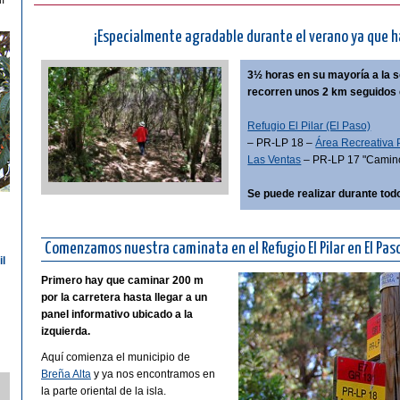
í
¡Especialmente agradable durante el verano ya que 
3½ horas en su mayoría a la 
recorren unos 2 km seguidos 
Refugio El Pilar (El Paso)
– PR-LP 18 –
Área Recreativa P
Las Ventas
– PR-LP 17 "Camino 
Se puede realizar durante todo
-
Comenzamos nuestra caminata en el Refugio El Pilar en El Paso,
il
Primero hay que caminar 200 m
por la carretera hasta llegar a un
panel informativo ubicado a la
izquierda.
Aquí comienza el municipio de
Breña Alta
y ya nos encontramos en
la parte oriental de la isla.