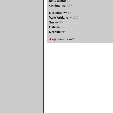
junto al mar
36
con internet
177
Noroeste >>
131
Valle Aridane >>
229
Sur >>
35
Este >>
19
Noreste >>
5
Alojamientos A-Z