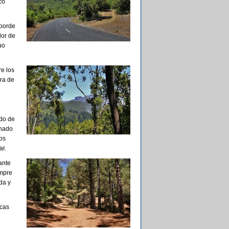
co
 borde
dor de
uo
re los
era de
do de
inado
os
ar.
ante
empre
da y
scas