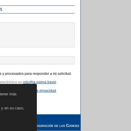
s
 y procesados para responder a mi solicitud.
electrónico en
info@la-palma.travel
.
rio en nuestra
política de privacidad
.
btener más
s y en su caso,
ción de Datos
Configuración de las Cookies