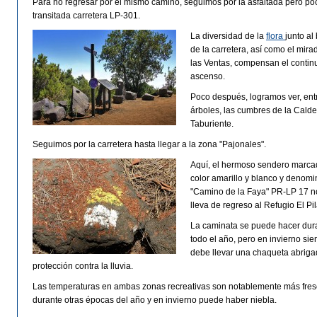
Para no regresar por el mismo camino, seguimos por la asfaltada pero po
transitada carretera LP-301.
La diversidad de la
flora
junto al
de la carretera, así como el mira
las Ventas, compensan el contin
ascenso.
Poco después, logramos ver, ent
árboles, las cumbres de la Cald
Taburiente.
Seguimos por la carretera hasta llegar a la zona "Pajonales".
Aquí, el hermoso sendero marca
color amarillo y blanco y denom
"Camino de la Faya" PR-LP 17 n
lleva de regreso al Refugio El Pil
La caminata se puede hacer dur
todo el año, pero en invierno si
debe llevar una chaqueta abriga
protección contra la lluvia.
Las temperaturas en ambas zonas recreativas son notablemente más fre
durante otras épocas del año y en invierno puede haber niebla.