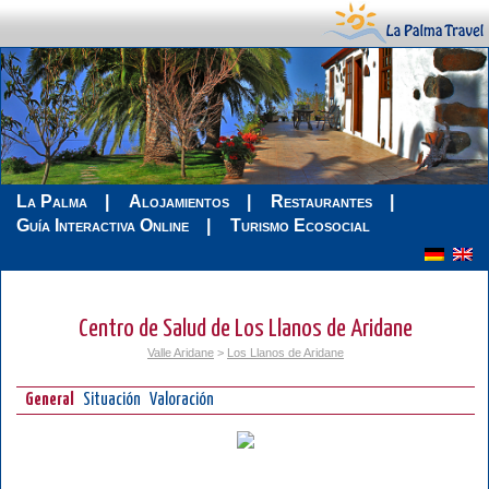
La Palma
Alojamientos
Restaurantes
Guía Interactiva Online
Turismo Ecosocial
Centro de Salud de Los Llanos de Aridane
Valle Aridane
>
Los Llanos de Aridane
General
Situación
Valoración