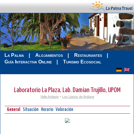
La Palma
Alojamientos
Restaurantes
Guía Interactiva Online
Turismo Ecosocial
Laboratorio La Plaza, Lab. Damian Trujillo, UPOM
Valle Aridane
>
Los Llanos de Aridane
General
Situación
Horario
Valoración