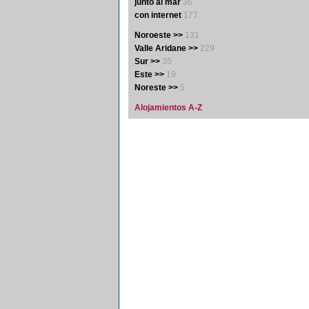
junto al mar
36
con internet
177
Noroeste >>
131
Valle Aridane >>
229
Sur >>
35
Este >>
19
Noreste >>
5
Alojamientos A-Z