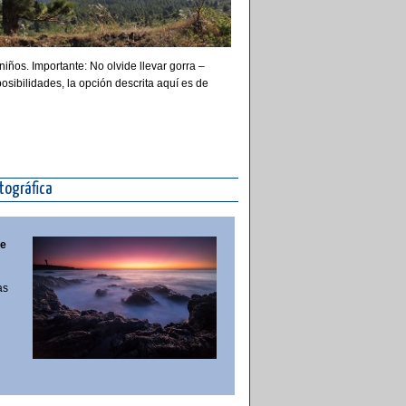
ños. Importante: No olvide llevar gorra –
sibilidades, la opción descrita aquí es de
tográfica
te
as