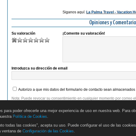
Siganos aquí:
La Palma Travel - Vacation 
Opiniones y Comentario
Su valoración
¡Comente su valoración!
Introduzca su dirección de email
Autorizo a que mis datos del formulario de contacto sean almacenados 
Nota: Puede revocar su consentimiento en cualquier momento por correo e
Puede encontrar información detallada sobre el manejo de datos de usuari
es para poder ofrecerle una mejor experiencia de uso en nuestra web. Para o
 nuestra
Política de Cookies
.
to todas las cookies", acepta su uso. Puede configurar el uso de las cookie
la ventana de
Configuración de las Cookies
.
Guía Interactiva Online
Turismo Ecosocial