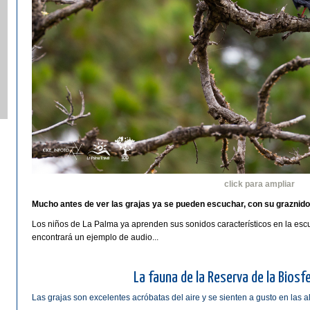
click para ampliar
Mucho antes de ver las grajas ya se pueden escuchar, con su graznido
Los niños de La Palma ya aprenden sus sonidos característicos en la escu
encontrará un ejemplo de audio...
La fauna de la Reserva de la Biosf
Las grajas son excelentes acróbatas del aire y se sienten a gusto en las 