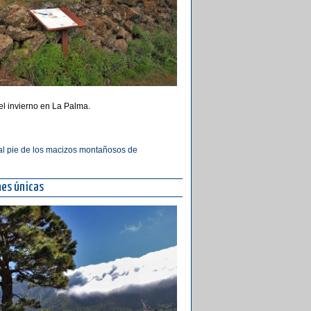
el invierno en La Palma.
 al pie de los macizos montañosos de
nes únicas