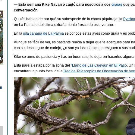
í
—
Esta semana Kike Navarro captó para nosotros a dos
grajas
que pa
conversación.
Quizás hablen de por qué su subespecie de la chova piquirroja, la
Pyrrho
en La Palma o del clima extrañamente fresco de este verano.
En la
isla canaria de La Palma
se conoce estas aves como graja y es pr
Aunque es fácil de ver, es bastante reacia a dejar que te acerques para hac
con su despliegue de cortejo, ¿o son ya las crías que persiguen a sus p
Kike se armó de paciencia y tras un buen rato, le dejaron hacerles alguna 
Esta pareja estaba por la zona del
"Llano de Las Cuevas" en El Paso
. Un
encontrar un punto focal de la
Red de Telescopios de Observación de Ave
il