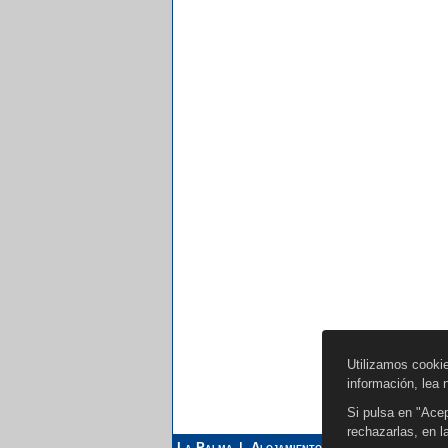
Utilizamos cooki
información, lea
Si pulsa en "Acep
rechazarlas, en 
La Palma
Alojamientos
Restaurantes