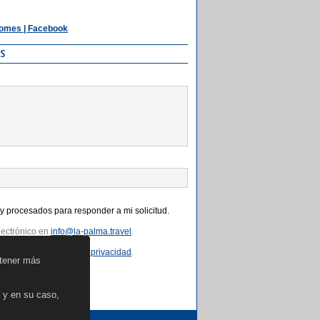
Homes | Facebook
s
y procesados para responder a mi solicitud.
lectrónico en
info@la-palma.travel
.
o en nuestra
política de privacidad
.
btener más
s y en su caso,