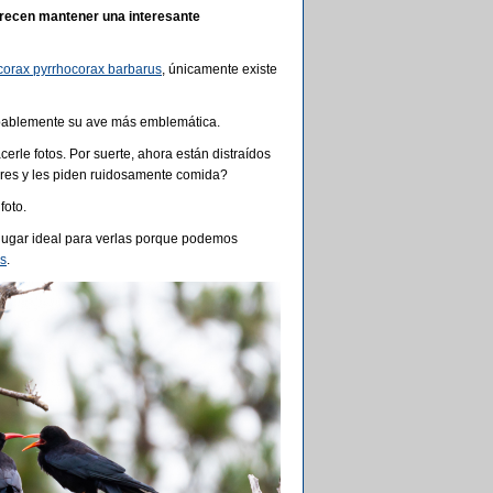
recen mantener una interesante
corax pyrrhocorax barbarus
, únicamente existe
obablemente su ave más emblemática.
erle fotos. Por suerte, ahora están distraídos
adres y les piden ruidosamente comida?
foto.
 lugar ideal para verlas porque podemos
s
.