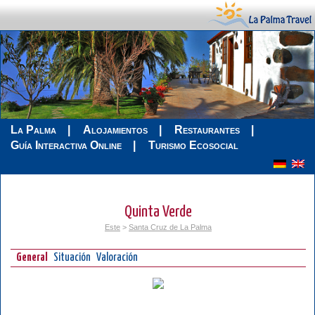
La Palma
Alojamientos
Restaurantes
Guía Interactiva Online
Turismo Ecosocial
Quinta Verde
Este
>
Santa Cruz de La Palma
General
Situación
Valoración