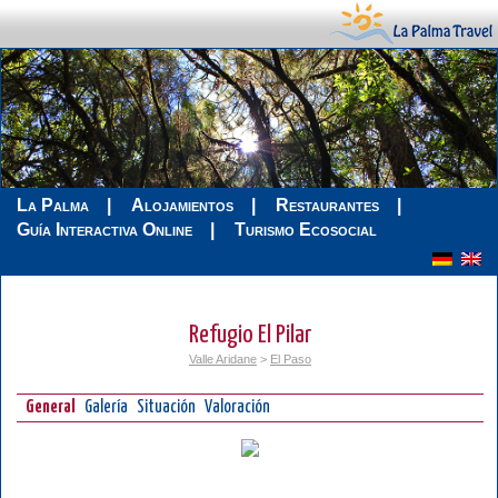
La Palma
Alojamientos
Restaurantes
Guía Interactiva Online
Turismo Ecosocial
Refugio El Pilar
Valle Aridane
>
El Paso
General
Galería
Situación
Valoración