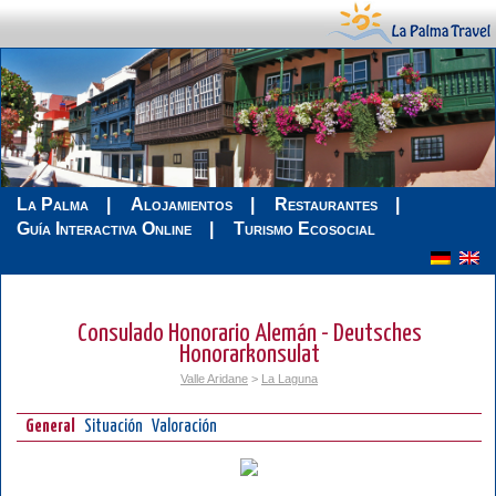
La Palma
Alojamientos
Restaurantes
Guía Interactiva Online
Turismo Ecosocial
Consulado Honorario Alemán - Deutsches
Honorarkonsulat
Valle Aridane
>
La Laguna
General
Situación
Valoración