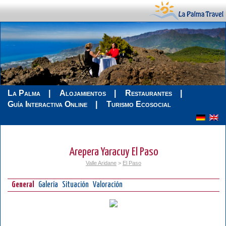
La Palma
Alojamientos
Restaurantes
Guía Interactiva Online
Turismo Ecosocial
Arepera Yaracuy El Paso
Valle Aridane
>
El Paso
General
Galería
Situación
Valoración