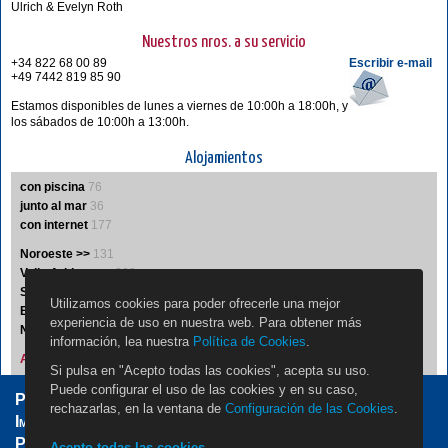
Ulrich & Evelyn Roth
Nuestros nros. a su servicio
+34 822 68 00 89
Escribir e-mail
+49 7442 819 85 90
Estamos disponibles de lunes a viernes de 10:00h a 18:00h, y
los sábados de 10:00h a 13:00h.
Alojamientos
con piscina
76
junto al mar
36
con internet
177
Noroeste >>
131
Valle Aridane >>
229
Sur >>
35
Utilizamos cookies para poder ofrecerle una mejor
Este >>
19
experiencia de uso en nuestra web. Para obtener más
Noreste >>
5
información, lea nuestra
Política de Cookies
.
Alojamientos A-Z
Si pulsa en "Acepto todas las cookies", acepta su uso.
Puede configurar el uso de las cookies y en su caso,
Propietarios
Jobs
Contacto
rechazarlas, en la ventana de
Configuración de las Cookies
.
Impressum / Aviso Legal
Condiciones Generales
Protección de Datos
Configuración de las Cookies
Acepto todas las cookies