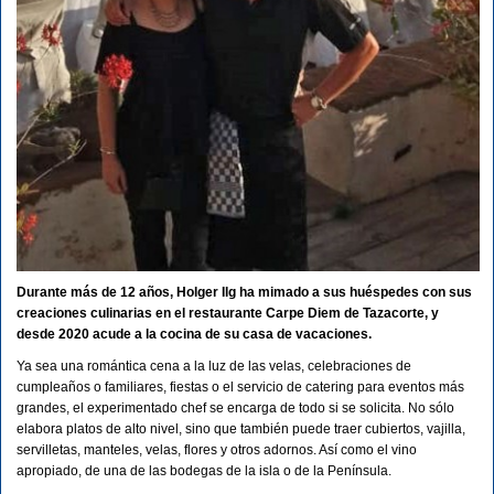
Durante más de 12 años, Holger Ilg ha mimado a sus huéspedes con sus
creaciones culinarias en el restaurante Carpe Diem de Tazacorte, y
desde 2020 acude a la cocina de su casa de vacaciones.
Ya sea una romántica cena a la luz de las velas, celebraciones de
cumpleaños o familiares, fiestas o el servicio de catering para eventos más
grandes, el experimentado chef se encarga de todo si se solicita. No sólo
elabora platos de alto nivel, sino que también puede traer cubiertos, vajilla,
servilletas, manteles, velas, flores y otros adornos. Así como el vino
apropiado, de una de las bodegas de la isla o de la Península.