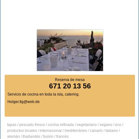
Reserva de mesa
671 20 13 56
Servicio de cocina en toda la isla, catering.
Holger.Ilg@web.de
tapas / pescado fresco / cocina refinada / vegetariano / vegano / eco /
productos locales / internacional / mediterráneo / canario / italiano /
alemán / thailandés / fusión / francés