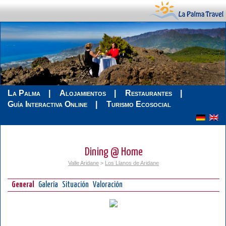
La Palma
Alojamientos
Restaurantes
Guía Interactiva Online
Turismo Ecosocial
Dining @ Home
Valle Aridane
>
Los Llanos de Aridane
General
Galería
Situación
Valoración