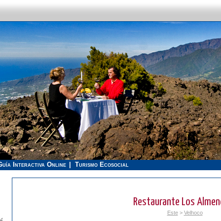
Guía Interactiva Online
Turismo Ecosocial
Restaurante Los Almen
Este
>
Velhoco