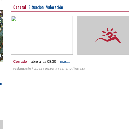
í
General
Situación
Valoración
Cerrado
·
abre a las 08:30
·
más…
restaurante / tapas / pizzería / canario / terraza
il