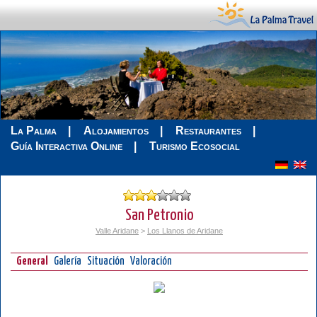
La Palma
Alojamientos
Restaurantes
Guía Interactiva Online
Turismo Ecosocial
San Petronio
Valle Aridane
>
Los Llanos de Aridane
General
Galería
Situación
Valoración