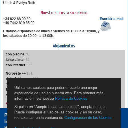
Ulrich & Evelyn Roth
Nuestros nros. a su servicio
+34 822 68 00 89
Escribir e-mail
+49 7442 819 85 90
Estamos disponibles de lunes a viernes de 10:00h a 18:00h, y
los sábados de 10:00h a 13:00h.
Alojamientos
con piscina
76
junto al mar
36
con internet
177
Noroeste >>
131
Valle Aridane >>
229
Sur >>
35
Utilizamos cookies para poder ofrecerle una mejor
Este >>
19
experiencia de uso en nuestra web. Para obtener más
Noreste >>
5
información, lea nuestra
Política de Cookies
.
Alojamientos A-Z
Si pulsa en "Acepto todas las cookies", acepta su uso.
Puede configurar el uso de las cookies y en su caso,
Propietarios
Jobs
Contacto
rechazarlas, en la ventana de
Configuración de las Cookies
.
Impressum / Aviso Legal
Condiciones Generales
Protección de Datos
Configuración de las Cookies